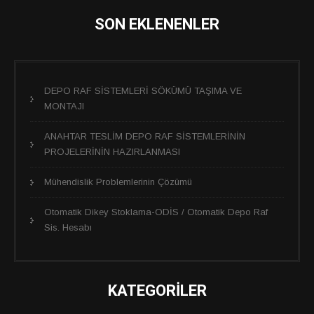
SON EKLENENLER
DEPO RAF SİSTEMLERİ SÖKÜMÜ TAŞIMA VE
MONTAJI
ANAHTAR TESLİM DEPO RAF SİSTEMLERİNİN
PROJELERİNİN HAZIRLANMASI
Mühendislik Problemlerinin Çözümü
Otomatik Dikey Stoklama-ODİS / Otomatik Depo Raf
Sis. Hesabı
KATEGORİLER