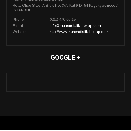
Rota Ofice Sitesi A Blok No: 3/A-Kat:9 D: 54 Küçükçekmece /
İSTANBUL
Phone:
0212 470 60 15
E-mail:
info@muhendislik-hesap.com
Website:
http://www.muhendislik-hesap.com
GOOGLE +