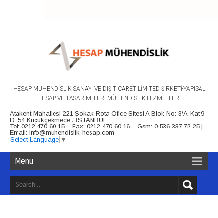
HEADLINE
HESAP MÜHENDİSLİK SANAYİ VE DIŞ TİCARET LİMİTED ŞİRKETİ-YAPISAL
HESAP VE TASARIM İLERİ MÜHENDİSLİK HİZMETLERİ
Atakent Mahallesi 221 Sokak Rota Ofice Sitesi A Blok No: 3/A-Kat:9
D: 54 Küçükçekmece / İSTANBUL
Tel: 0212 470 60 15 – Fax: 0212 470 60 16 – Gsm: 0 536 337 72 25 |
Email: info@muhendislik-hesap.com
Select Language
▼
Menu